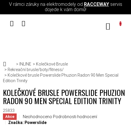
Přejít na obsah
V rámci záruky na elektromodely od
RACCEWAY
servis
dojede k vám domů!
NÁKUPN
Domů
INLINE
Kolečkové Brusle
Rekreační brusle/boty/fitness/
Kolečkové brusle Powerslide Phuzion Radon 90 Men Special
Edition Trinity
KOLEČKOVÉ BRUSLE POWERSLIDE PHUZION
RADON 90 MEN SPECIAL EDITION TRINITY
25833
Průměrné hodnocení produktu je 0,0 z 5 hvězdiček.
Neohodnoceno
Podrobnosti hodnocení
Akce
Značka:
Powerslide