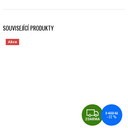
SOUVISEJÍCÍ PRODUKTY
Akce
ZDA
9 400 Kč
–32 %
ZDARMA