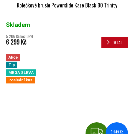
Kolečkové brusle Powerslide Kaze Black 90 Trinity
Skladem
5 206 Kč bez DPH
6 299 Kč
DETAIL
Akce
Tip
MEGA SLEVA
Poslední kus
ZDA
5 949 Kč