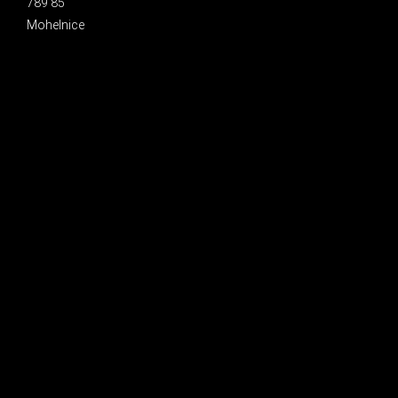
789 85
Mohelnice
INSTAGRAM