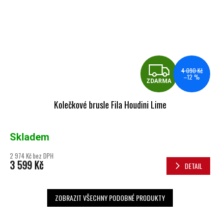
ZDA
4 090 Kč
–12 %
ZDARMA
Kolečkové brusle Fila Houdini Lime
Skladem
2 974 Kč bez DPH
3 599 Kč
DETAIL
ZOBRAZIT VŠECHNY PODOBNÉ PRODUKTY