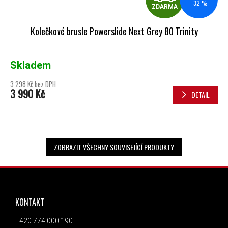
–32 %
ZDARMA
Kolečkové brusle Powerslide Next Grey 80 Trinity
Skladem
3 298 Kč bez DPH
3 990 Kč
DETAIL
ZOBRAZIT VŠECHNY SOUVISEJÍCÍ PRODUKTY
ZÁPATÍ
KONTAKT
+420 774 000 190