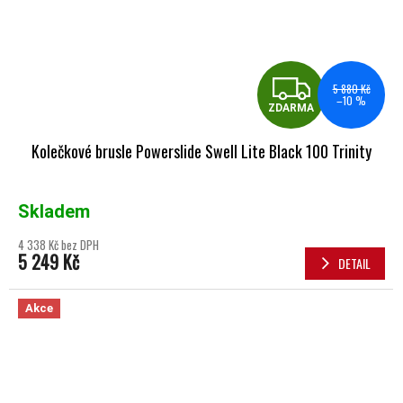
ZDA
5 880 Kč
–10 %
ZDARMA
Kolečkové brusle Powerslide Swell Lite Black 100 Trinity
Skladem
4 338 Kč bez DPH
5 249 Kč
DETAIL
Akce