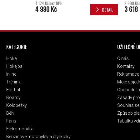
4 124 Kč bez DPH
2 990 Kč
4 990 Kč
3 618 
DETAIL
ZÁPATÍ
KATEGORIE
UŽITEČNÉ 
Hokej
O nás
Hokejbal
Kontakty
Inline
Reklamace 
Trénink
Moje objed
Florbal
Obchodní 
Boardy
Zásady pro 
Koloběžky
Souhlas se
Běh
Způsob pla
Fans
Tabulka veli
Eletromobilita
Benzínové motocykly a čtyřkolky