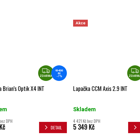
Akce
ZDARMA
10 490
Kč
–7 %
ZDARMA
ZDARM
 Brian’s Optik X4 INT
Lapačka CCM Axis 2.9 INT
dem
Skladem
 bez DPH
4 421 Kč bez DPH
Kč
5 349 Kč
DETAIL