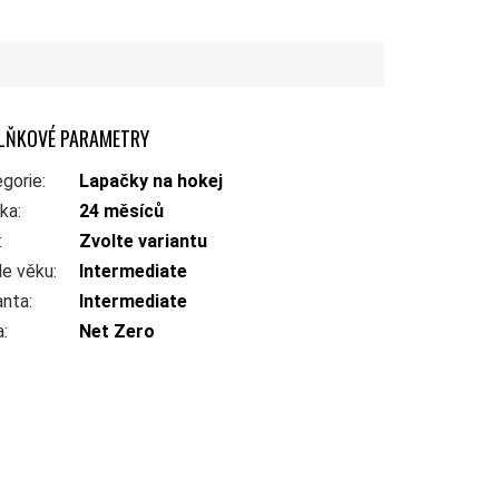
LŇKOVÉ PARAMETRY
gorie
:
Lapačky na hokej
uka
:
24 měsíců
:
Zvolte variantu
le věku
:
Intermediate
anta
:
Intermediate
a
:
Net Zero