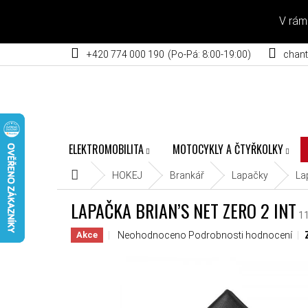
Přejít na obsah
V rám
+420 774 000 190
chant
ELEKTROMOBILITA
MOTOCYKLY A ČTYŘKOLKY
Domů
HOKEJ
Brankář
Lapačky
La
LAPAČKA BRIAN’S NET ZERO 2 INT
1
Průměrné hodnocení produktu je 0,0 z 5 hvěz
Neohodnoceno
Podrobnosti hodnocení
Akce