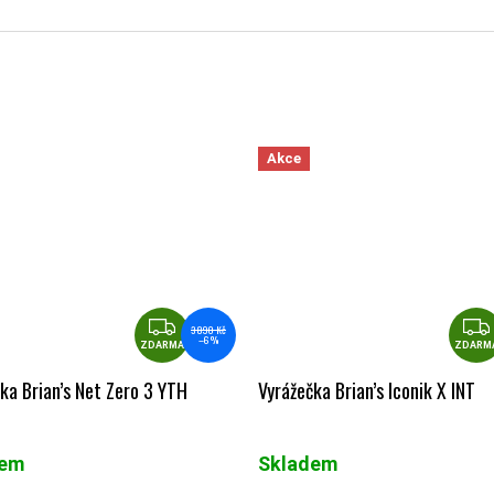
Akce
ZDARMA
3 890 Kč
–6 %
ZDARMA
ZDARM
ka Brian’s Net Zero 3 YTH
Vyrážečka Brian’s Iconik X INT
dem
Skladem