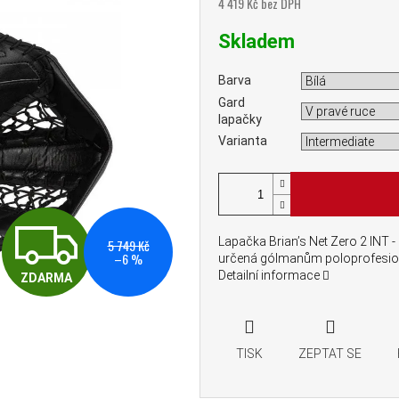
4 419 Kč bez DPH
Měrná cena:
Skladem
Barva
Gard
lapačky
Varianta
ZDARMA
Lapačka Brian’s Net Zero 2 INT -
5 749 Kč
–6 %
určená gólmanům poloprofesion
Detailní informace
ZDARMA
TISK
ZEPTAT SE