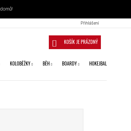
 domů!
Přihlášení
NÁKUPNÍ KOŠÍK
KOLOBĚŽKY
BĚH
BOARDY
HOKEJBAL
FANS