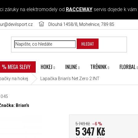
ci záruky na elektromodely od
RACCEWAY
servis dojede k vám
ur@devilsport.cz
Dlouhá 1458/8, Mohelnice, 789 85
HLEDAT
HOKEJ
INLINE
TRÉNINK
FLORBAL
% MEGA SLEVY
pačky na hokej
Lapačka Brian’s Net Zero 2 INT
1045
diček.
Značka:
Brian’s
5 749 Kč
–6 %
5 347 Kč