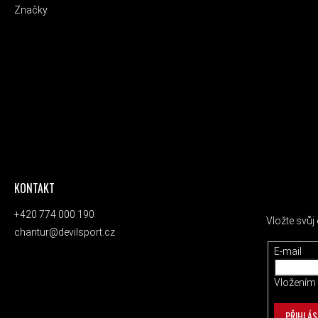
Značky
KONTAKT
ODEBÍRAT
+420 774 000 190
Vložte svů
chantur@devilsport.cz
E-mail
Vložením 
PŘIHLÁS