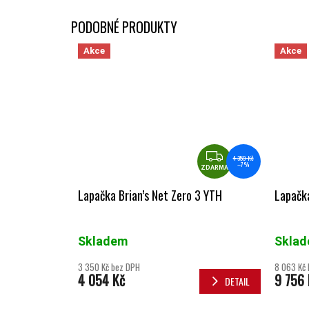
Akce
Akce
ZDARMA
4 359 Kč
–7 %
ZDARMA
Lapačka Brian’s Net Zero 3 YTH
Lapačka
Skladem
Skla
3 350 Kč bez DPH
8 063 Kč
4 054 Kč
9 756 
DETAIL