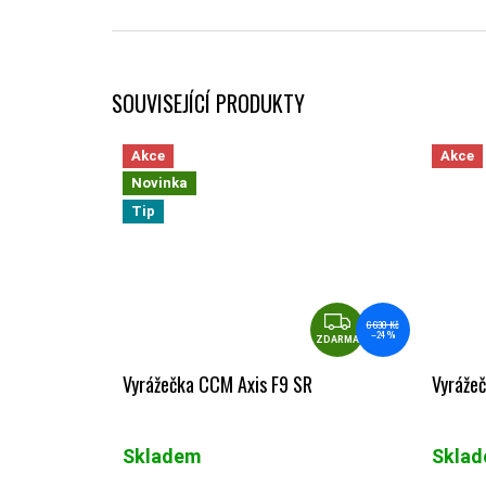
SOUVISEJÍCÍ PRODUKTY
Akce
Akce
Novinka
Tip
ZDARMA
6 630 Kč
–24 %
ZDARMA
Vyrážečka CCM Axis F9 SR
Vyrážeč
Skladem
Skla