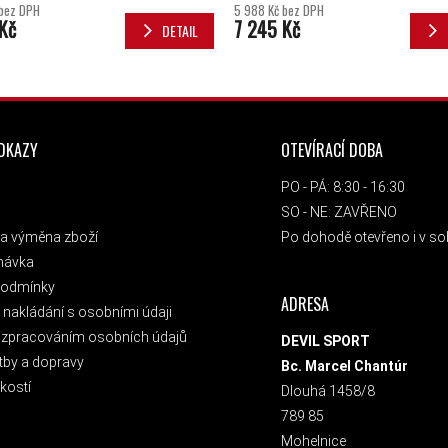
 bez DPH
5 988 Kč bez DPH
Kč
7 245 Kč
DETAIL
ODKAZY
OTEVÍRACÍ DOBA
PO - PÁ: 8:30 - 16:30
SO - NE: ZAVŘENO
a výměna zboží
Po dohodě otevřeno i v sob
návka
podmínky
ADRESA
nakládání s osobními údaji
 zpracováním osobních údajů
DEVIL SPORT
tby a dopravy
Bc. Marcel Chantúr
kostí
Dlouhá 1458/8
789 85
Mohelnice