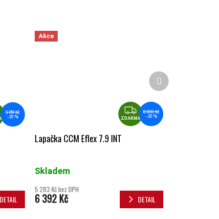
Akce
Další produkt
ZDARMA
ZDARMA
8 090 Kč
6 770 Kč
–20 %
–20 %
ZDARMA
A
Lapačka CCM Eflex 7.9 INT
Skladem
5 283 Kč bez DPH
6 392 Kč
DETAIL
DETAIL