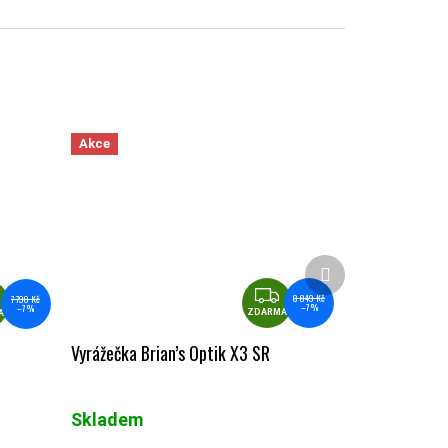
Akce
Další produkt
ZDARMA
ZDARMA
8 849 Kč
7 790 Kč
–7 %
–7 %
ZDARMA
A
Vyrážečka Brian’s Optik X3 SR
Skladem