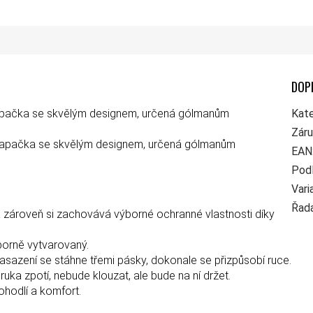
DOP
 lapačka se skvělým designem, určená gólmanům
Kate
Zár
á lapačka se skvělým designem, určená gólmanům
EAN
Pod
Vari
Řad
zároveň si zachovává výborné ochranné vlastnosti díky
borně vytvarovaný.
nasazení se stáhne
třemi pásky, dokonale se přizpůsobí ruce.
 ruka zpotí, nebude klouzat, ale bude na ní držet.
ohodlí a komfort.