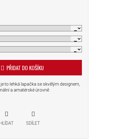
PŘIDAT DO KOŠÍKU
 je to lehká lapačka se skvělým designem,
ální a amatérské úrovně.
HLÍDAT
SDÍLET