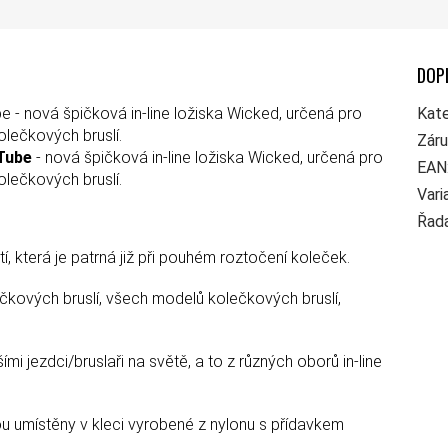
DOP
 - nová špičková in-line ložiska Wicked, určená pro
Kate
olečkových bruslí.
Zár
Tube
- nová špičková in-line ložiska Wicked, určená pro
EAN
olečkových bruslí.
Vari
Řad
 která je patrná již při pouhém roztočení koleček.
ečkových bruslí, všech modelů kolečkových bruslí,
i jezdci/bruslaři na světě, a to z různých oborů in-line
sou umístěny v kleci vyrobené z nylonu s přídavkem