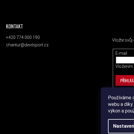
KONTAKT
ODEBÍRAT
+420 774 000 190
Vložte svů
chantur@devilsport.cz
E-mail
Vložením 
PŘIHLÁS
Používáme c
webu a díky 
výkon a pou
Nastaven
Copyrig