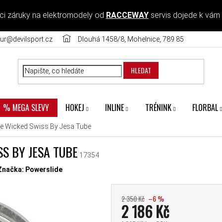
ci záruky na elektromodely od
RACCEWAY
servis dojede k vám
ur@devilsport.cz
Dlouhá 1458/8, Mohelnice, 789 85
HLEDAT
HOKEJ
INLINE
TRÉNINK
FLORBAL
% MEGA SLEVY
de Wicked Swiss By Jesa Tube
S BY JESA TUBE
17354
diček.
Značka:
Powerslide
2 350 Kč
–6 %
2 186 Kč