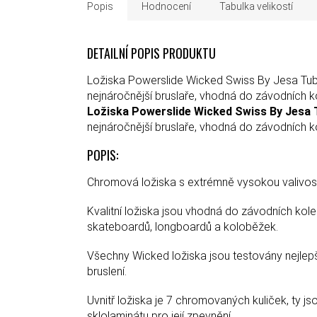
Popis
Hodnocení
Tabulka velikostí
DETAILNÍ POPIS PRODUKTU
Ložiska Powerslide Wicked Swiss By Jesa Tube
nejnáročnější bruslaře, vhodná do závodních k
Ložiska Powerslide Wicked Swiss By Jesa 
nejnáročnější bruslaře, vhodná do závodních k
POPIS:
Chromová ložiska s extrémně vysokou valivostí,
Kvalitní ložiska jsou vhodná do závodních kol
skateboardů, longboardů a koloběžek.
Všechny Wicked ložiska jsou testovány nejlepším
bruslení.
Uvnitř ložiska je 7 chromovaných kuliček, ty j
sklolaminátu pro její zpevnění.