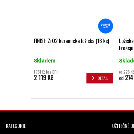
2 230 Kč
–4 %
FINISH ZrO2 keramická ložiska (16 ks)
Ložiska
Freespi
Skladem
Skla
1 751 Kč bez DPH
od 226 Kč
2 119 Kč
274
od
DETAIL
ZÁPATÍ
KATEGORIE
UŽITEČNÉ 