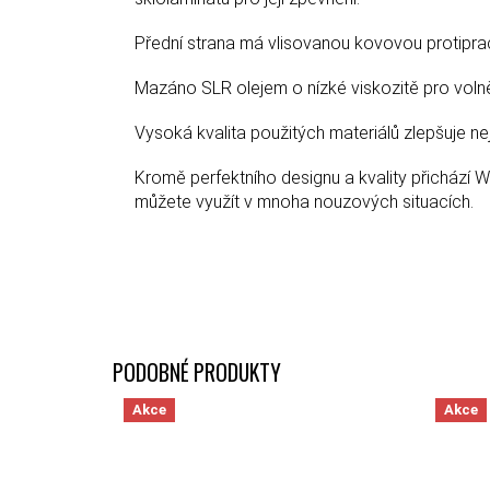
Přední strana má vlisovanou kovovou protiprac
Mazáno SLR olejem o nízké viskozitě pro volně
Vysoká kvalita použitých materiálů zlepšuje nej
Kromě perfektního designu a kvality přichází W
můžete využít v mnoha nouzových situacích.
Akce
Akce