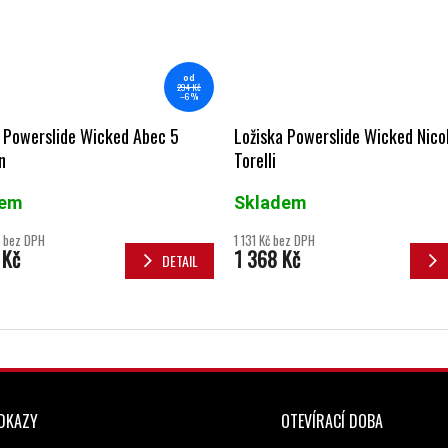
od
294 Kč
–6 %
 Powerslide Wicked Abec 5
Ložiska Powerslide Wicked Nico
n
Torelli
dem
Skladem
 bez DPH
1 131 Kč bez DPH
 Kč
1 368 Kč
DETAIL
ODKAZY
OTEVÍRACÍ DOBA