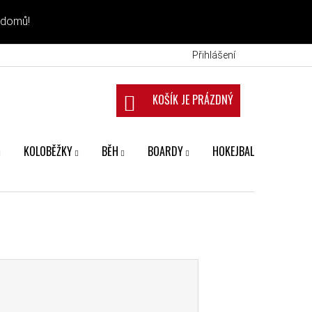
 domů!
Přihlášení
NÁKUPNÍ KOŠÍK
KOLOBĚŽKY
BĚH
BOARDY
HOKEJBAL
FANS