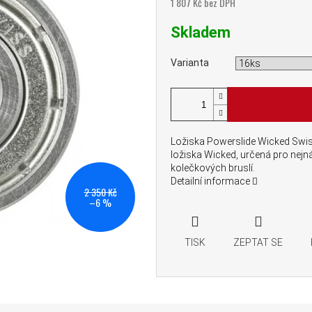
1 807 Kč bez DPH
Měrná cena:
Skladem
Varianta
Ložiska Powerslide Wicked Swiss
ložiska Wicked, určená pro nejn
kolečkových bruslí.
Detailní informace
2 350 Kč
–6 %
TISK
ZEPTAT SE