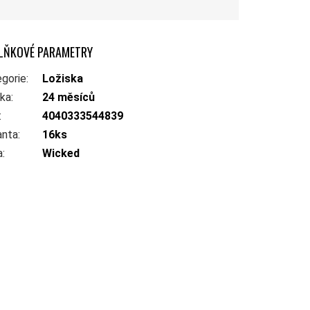
LŇKOVÉ PARAMETRY
gorie
:
Ložiska
uka
:
24 měsíců
:
4040333544839
anta
:
16ks
a
:
Wicked