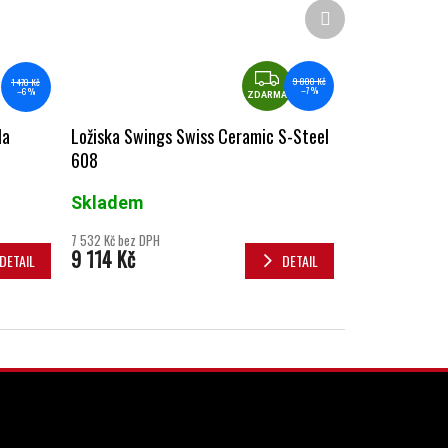
Další produkt
ZDARMA
9 800 Kč
1 470 Kč
–7 %
–6 %
ZDARMA
Ložiska Swings Swiss Ceramic S-Steel
la
608
Skladem
7 532 Kč bez DPH
9 114 Kč
DETAIL
DETAIL
INSTAGRAM