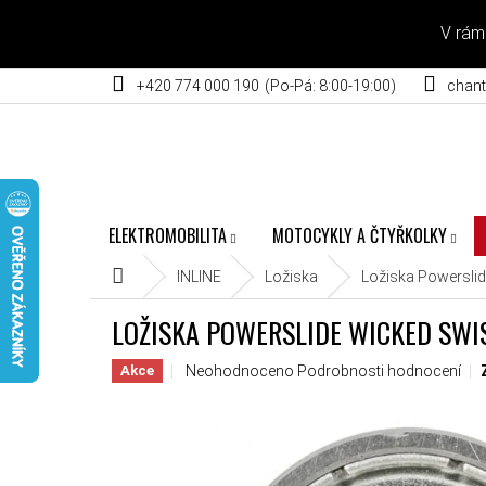
Přejít na obsah
V rám
+420 774 000 190
chant
ELEKTROMOBILITA
MOTOCYKLY A ČTYŘKOLKY
Domů
INLINE
Ložiska
Ložiska Powersli
LOŽISKA POWERSLIDE WICKED SWIS
Průměrné hodnocení produktu je 0,0 z 5 hvěz
Neohodnoceno
Podrobnosti hodnocení
Akce