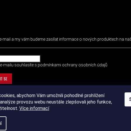
 NEWSLETTER
j e-mail a my vám budeme zasílat informace o nových produktech na n
e-mailu souhlasíte s
podmínkami ochrany osobních údajů
IT SE
ookies, abychom Vám umožnili pohodlné prohlížení
analýze provozu webu neustále zlepšovali jeho funkce,
žitelnost.
Více informací
í
ht 2026
DEVIL SPORT
. Všechna práva vyhrazena.