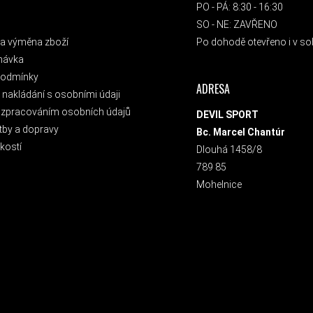
PO - PÁ: 8:30 - 16:30
SO - NE: ZAVŘENO
a výměna zboží
Po dohodě otevřeno i v sob
návka
podmínky
ADRESA
nakládání s osobními údaji
 zpracováním osobních údajů
DEVIL SPORT
tby a dopravy
Bc. Marcel Chantúr
kostí
Dlouhá 1458/8
789 85
Mohelnice