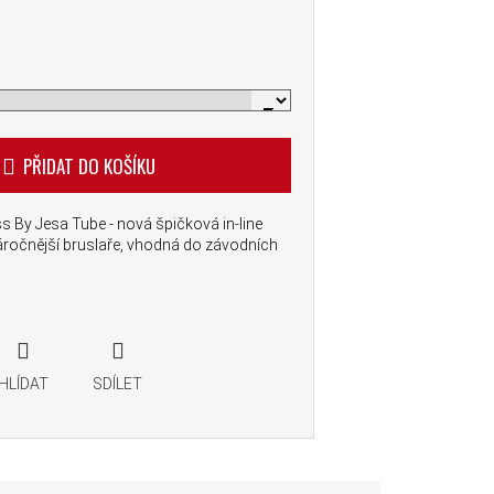
PŘIDAT DO KOŠÍKU
 By Jesa Tube - nová špičková in-line
áročnější bruslaře, vhodná do závodních
HLÍDAT
SDÍLET