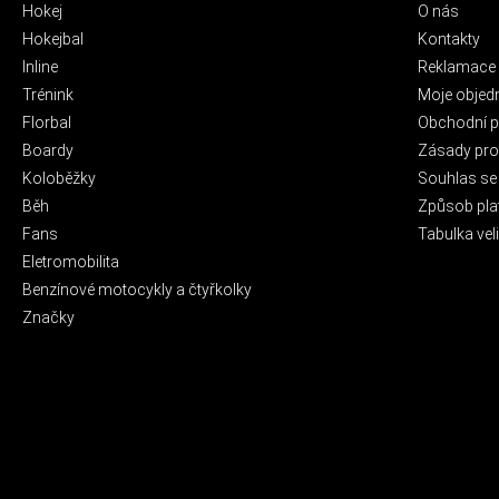
Hokej
O nás
Hokejbal
Kontakty
Inline
Reklamace 
Trénink
Moje objed
Florbal
Obchodní 
Boardy
Zásady pro 
Koloběžky
Souhlas se
Běh
Způsob pla
Fans
Tabulka veli
Eletromobilita
Benzínové motocykly a čtyřkolky
Značky