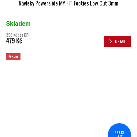
Návleky Powerslide MY FIT Footies Low Cut 3mm
Skladem
396 Kč bez DPH
479 Kč
DETAIL
Akce
637 Kč
–6 %