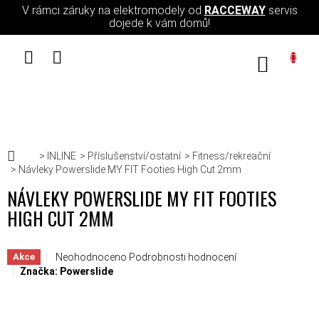
Přejít na obsah
V rámci záruky na elektromodely od
RACCEWAY
servis
dojede k vám domů!
NÁKUPN
Domů
INLINE
Příslušenství/ostatní
Fitness/rekreační
Návleky Powerslide MY FIT Footies High Cut 2mm
NÁVLEKY POWERSLIDE MY FIT FOOTIES
HIGH CUT 2MM
Průměrné hodnocení produktu je 0,0 z 5 hvězdiček.
Neohodnoceno
Podrobnosti hodnocení
Akce
Značka:
Powerslide