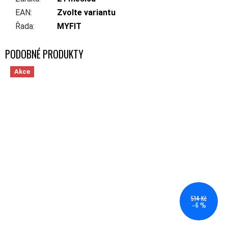
EAN
:
Zvolte variantu
Řada
:
MYFIT
Akce
514 Kč
–6 %