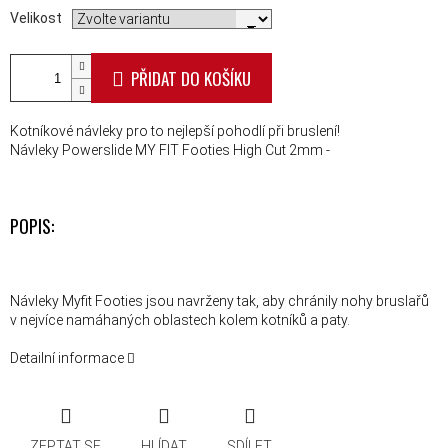
Velikost
PŘIDAT DO KOŠÍKU
Kotníkové návleky pro to nejlepší pohodlí při bruslení!
Návleky Powerslide MY FIT Footies High Cut 2mm -
POPIS:
Návleky Myfit Footies jsou navrženy tak, aby chránily nohy bruslařů
v nejvíce namáhaných oblastech kolem kotníků a paty.
Detailní informace
ZEPTAT SE
HLÍDAT
SDÍLET