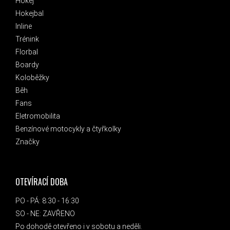
Hokej
Hokejbal
Inline
Trénink
Florbal
Boardy
Koloběžky
Běh
Fans
Eletromobilita
Benzínové motocykly a čtyřkolky
Značky
OTEVÍRACÍ DOBA
PO - PÁ: 8:30 - 16:30
SO - NE: ZAVŘENO
Po dohodě otevřeno i v sobotu a neděli.