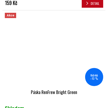
159 Kč
DETAIL
Akce
150 Kč
–10 %
Páska RenFrew Bright Green