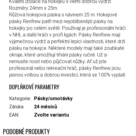
Kvalitní izolace na hokejku s velmi dobrou výdrží.
Rozměry 24mm x 25m.
Růžová hokejová páska s návinem 25 m. Hokejové
pásky Renfrew patří mezi nejoblíbenější pásky na
hokejky po celém světě. Používají je profesionální hráči
v NHL a další hráči v profi ligách. Pásky Renfrew mají
výjimečnou výdrž a perfektní lepící vlastnosti, které drží
pásku na hokejce. Některé modely mají také zoubkaté
okraje, které umožňují trhání pásky ručně. Už si
nemusíte nosit nebo půjčovat nůžky. Ať už jste
profesionál nebo rekreační hráč, pásky Renfrew jsou
jasnou volbou a dobrou investicí, která se 100% vyplatí.
DOPLŇKOVÉ PARAMETRY
Kategorie
:
Pásky/omotávky
Záruka
:
24 měsíců
EAN
:
Zvolte variantu