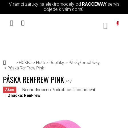
Přejít na obsah
V rámci záruky na elektromodely od
RACCEWAY
servis
dojede k vám domů!
NÁKUPN
Domů
HOKEJ
Hráč
Doplňky
Pásky/omotávky
Páska RenFrew Pink
PÁSKA RENFREW PINK
747
Průměrné hodnocení produktu je 0,0 z 5 hvězdiček.
Neohodnoceno
Podrobnosti hodnocení
Akce
Značka:
RenFrew