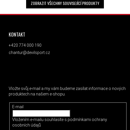
ZOBRAZIT VŠECHNY SOUVISEJÍCÍ PRODUKTY
ZÁPATÍ
KONTAKT
+420 774 000 190
chantur@devilsport.cz
ODEBÍRAT NEWSLETTER
Vložte svůj e-mail a my vám budeme zasílat informace o nových
produktech na našem e-shopu.
E-mail
Vložením e-mailu souhlasíte s
podmínkami ochrany
osobních údajů