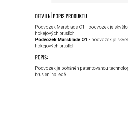
DETAILNÍ POPIS PRODUKTU
Podvozek Marsblade O1 - podvozek je skvělou v
hokejových bruslích.
Podvozek Marsblade O1 -
podvozek je skvělo
hokejových bruslích.
POPIS:
Podvozek je poháněn patentovanou technologií
bruslení na ledě.