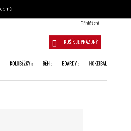
 domů!
Přihlášení
NÁKUPNÍ KOŠÍK
KOLOBĚŽKY
BĚH
BOARDY
HOKEJBAL
FANS