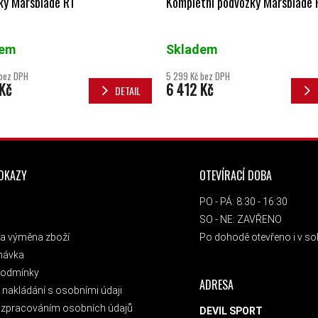
ky Marsblade R1
Kompletní podvozky Marsblade 
dem
Skladem
 bez DPH
5 299 Kč bez DPH
Kč
6 412 Kč
DETAIL
ODKAZY
OTEVÍRACÍ DOBA
PO - PÁ: 8:30 - 16:30
SO - NE: ZAVŘENO
a výměna zboží
Po dohodě otevřeno i v sob
návka
podmínky
ADRESA
nakládání s osobními údaji
 zpracováním osobních údajů
DEVIL SPORT