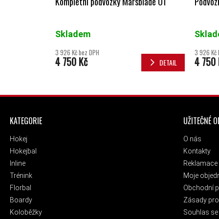
Kompletní podvozky Marsblade O1
Podvoz
Skladem
Skla
3 926 Kč bez DPH
3 926 Kč
4 750 Kč
4 750 
DETAIL
ZÁPATÍ
KATEGORIE
UŽITEČNÉ 
Hokej
O nás
Hokejbal
Kontakty
Inline
Reklamace 
Trénink
Moje objed
Florbal
Obchodní 
Boardy
Zásady pro 
Koloběžky
Souhlas se