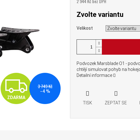
2 944 Kč bez DPH
Měrná cena:
Zvolte variantu
Velikost
Podvozek Marsblade O1 - podvoze
chtějí simulovat pohyb na hokej
Detailní informace
ZDARMA
3 749 Kč
–4 %
ZDARMA
TISK
ZEPTAT SE