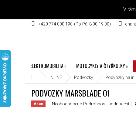
Přejít na obsah
V rám
+420 774 000 190
chant
ELEKTROMOBILITA
MOTOCYKLY A ČTYŘKOLKY
Domů
INLINE
Podvozky
Podvozky na inl
PODVOZKY MARSBLADE O1
Průměrné hodnocení produktu je 0,0 z 5 hvěz
Neohodnoceno
Podrobnosti hodnocení
Akce