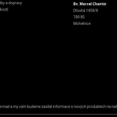
tby a dopravy
Bc. Marcel Chantúr
kostí
Dlouhá 1458/8
789 85
Mohelnice
 NEWSLETTER
j e-mail a my vám budeme zasílat informace o nových produktech na n