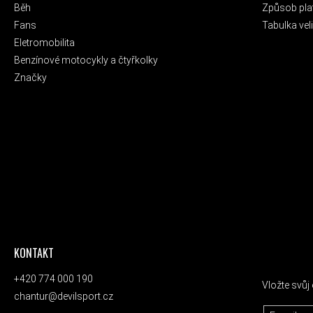
Běh
Způsob pla
Fans
Tabulka veli
Eletromobilita
Benzínové motocykly a čtyřkolky
Značky
KONTAKT
ODEBÍRAT
+420 774 000 190
Vložte svů
chantur@devilsport.cz