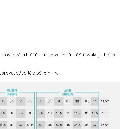
 rovnováhu hráčů a aktivoval vnitřní břišní svaly (jádro) za
ilovat střed těla během hry.