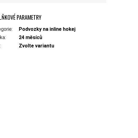
LŇKOVÉ PARAMETRY
gorie
:
Podvozky na inline hokej
uka
:
24 měsíců
:
Zvolte variantu