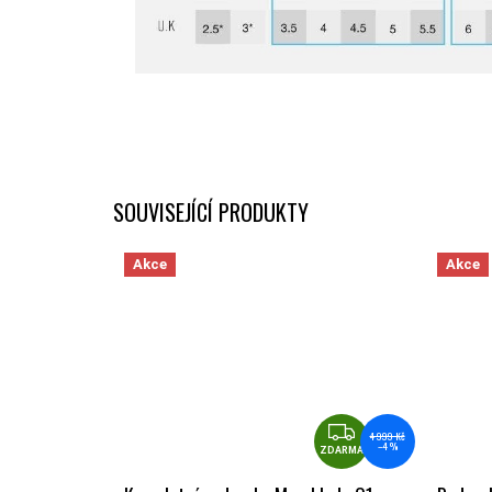
SOUVISEJÍCÍ PRODUKTY
Akce
Akce
ZDARMA
4 999 Kč
–4 %
ZDARMA