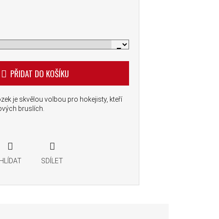
PŘIDAT DO KOŠÍKU
k je skvělou volbou pro hokejisty, kteří
ových bruslích.
HLÍDAT
SDÍLET