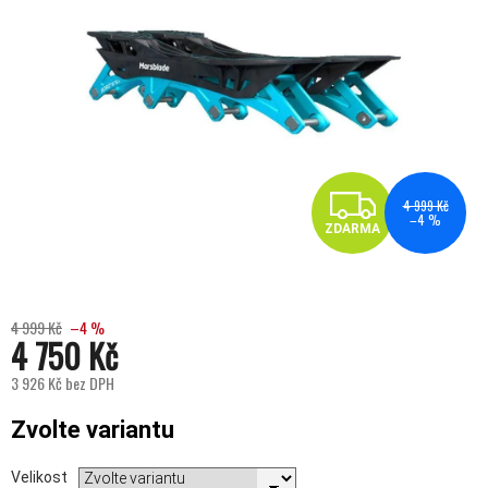
ZDA
4 999 Kč
–4 %
ZDARMA
4 999 Kč
–4 %
4 750 Kč
3 926 Kč bez DPH
Měrná cena:
Zvolte variantu
Velikost