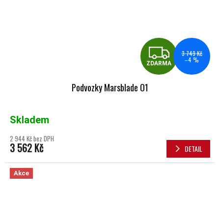
ZDA
3 749 Kč
–4 %
ZDARMA
Podvozky Marsblade O1
Skladem
2 944 Kč bez DPH
3 562 Kč
DETAIL
Akce