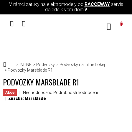
Přejít na obsah
V rámci záruky na elektromodely od
RACCEWAY
servis
dojede k vám domů!
NÁKUPN
Domů
INLINE
Podvozky
Podvozky na inline hokej
Podvozky Marsblade R1
PODVOZKY MARSBLADE R1
Průměrné hodnocení produktu je 0,0 z 5 hvězdiček.
Neohodnoceno
Podrobnosti hodnocení
Akce
Značka:
Marsblade