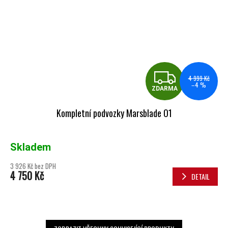
ZDA
4 999 Kč
–4 %
ZDARMA
Kompletní podvozky Marsblade O1
Skladem
3 926 Kč bez DPH
4 750 Kč
DETAIL