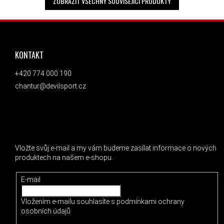
ZOBRAZIT VŠECHNY SOUVISEJÍCÍ PRODUKTY
ZÁPATÍ
KONTAKT
+420 774 000 190
chantur@devilsport.cz
ODEBÍRAT NEWSLETTER
Vložte svůj e-mail a my vám budeme zasílat informace o nových
produktech na našem e-shopu.
E-mail
Vložením e-mailu souhlasíte s
podmínkami ochrany
osobních údajů