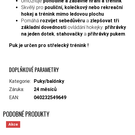
Umožňuje
pohodlné a zábavné hraní a trénink
Skvělý pro
pouliční, kolečkový nebo rekreační
hokej a trénink mimo ledovou plochu
Pomáhá
rozvíjet sebedůvěru
a
zlepšovat tři
základní dovednosti
ovládání hokejky:
přihrávky
na jeden dotek
,
stahovačky
a
přihrávky pukem
.
Puk je určen pro střelecký trénink !
DOPLŇKOVÉ PARAMETRY
Kategorie
:
Puky/balónky
Záruka
:
24 měsíců
EAN
:
040232549649
Akce