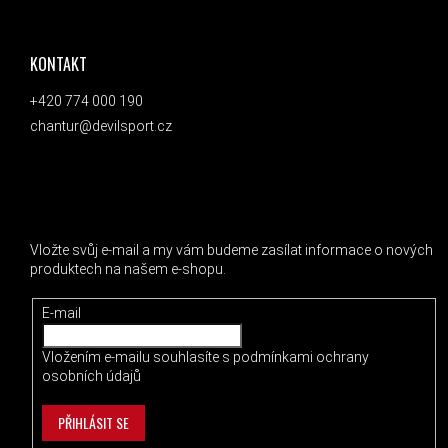
ZÁPATÍ
KONTAKT
+420 774 000 190
chantur@devilsport.cz
ODEBÍRAT NEWSLETTER
Vložte svůj e-mail a my vám budeme zasílat informace o nových
produktech na našem e-shopu.
E-mail
Vložením e-mailu souhlasíte s
podmínkami ochrany
osobních údajů
PŘIHLÁSIT SE