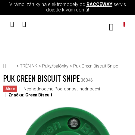
Přejít na obsah
V rámci záruky na elektromodely od
RACCEWAY
servis
dojede k vám domů!
NÁKUPN
Domů
TRÉNINK
Puky/balónky
Puk Green Biscuit Snipe
PUK GREEN BISCUIT SNIPE
36346
Průměrné hodnocení produktu je 0,0 z 5 hvězdiček.
Neohodnoceno
Podrobnosti hodnocení
Akce
Značka:
Green Biscuit