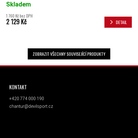
Skladem
1 760 Kč bez DPH
2 129 Kč
DETAIL
ZOBRAZIT VŠECHNY SOUVISEJÍCÍ PRODUKTY
ZÁPATÍ
KONTAKT
+420 774 000 190
chantur@devilsport.cz
ODEBÍRAT NEWSLETTER