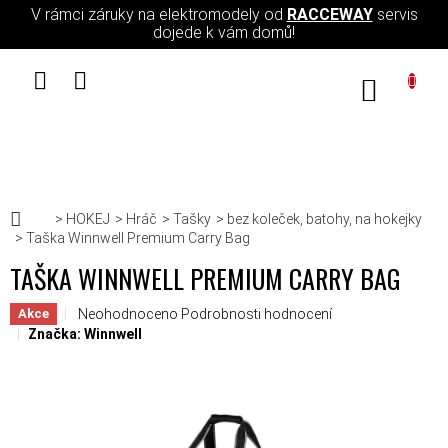
Přejít na obsah
V rámci záruky na elektromodely od
RACCEWAY
servis
dojede k vám domů!
NÁKUPN
Domů
HOKEJ
Hráč
Tašky
bez koleček, batohy, na hokejky
Taška Winnwell Premium Carry Bag
TAŠKA WINNWELL PREMIUM CARRY BAG
Průměrné hodnocení produktu je 0,0 z 5 hvězdiček.
Neohodnoceno
Podrobnosti hodnocení
Akce
Značka:
Winnwell