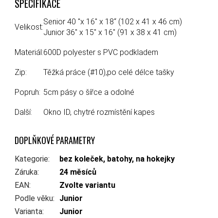
SPECIFIKACE
Senior 40 "x 16" x 18“ (102 x 41 x 46 cm)
Velikost:
Junior 36" x 15" x 16" (91 x 38 x 41 cm)
Materiál:
600D polyester s PVC podkladem
Zip:
Těžká práce (#10),po celé délce tašky
Popruh:
5cm pásy o šířce a odolné
Další:
Okno ID, chytré rozmístění kapes
DOPLŇKOVÉ PARAMETRY
Kategorie
:
bez koleček, batohy, na hokejky
Záruka
:
24 měsíců
EAN
:
Zvolte variantu
Podle věku
:
Junior
Varianta
:
Junior