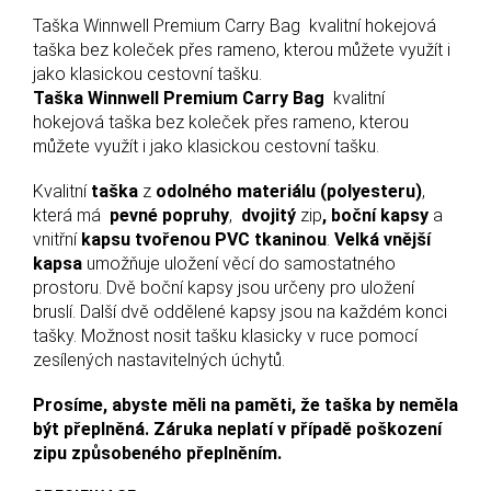
Taška Winnwell Premium Carry Bag kvalitní hokejová
taška bez koleček přes rameno, kterou můžete využít i
jako klasickou cestovní tašku.
Taška Winnwell Premium Carry Bag
kvalitní
hokejová taška bez koleček přes rameno, kterou
můžete využít i jako klasickou cestovní tašku.
Kvalitní
taška
z
odolného materiálu (polyesteru)
,
která má
pevné popruhy
,
dvojitý
zip
, boční kapsy
a
vnitřní
kapsu tvořenou PVC tkaninou
.
Velká vnější
kapsa
umožňuje uložení věcí do samostatného
prostoru. Dvě boční kapsy jsou určeny pro uložení
bruslí. Další dvě oddělené kapsy jsou na každém konci
tašky. Možnost nosit tašku klasicky v ruce pomocí
zesílených nastavitelných úchytů.
Prosíme, abyste měli na paměti, že taška by neměla
být přeplněná. Záruka neplatí v případě poškození
zipu způsobeného přeplněním.