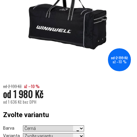
od 2 199 Kč
až –10 %
od 2 199 Kč
až –10 %
od
1 980 Kč
od
1 636 Kč
bez DPH
Měrná cena:
Zvolte variantu
Barva
Varianta