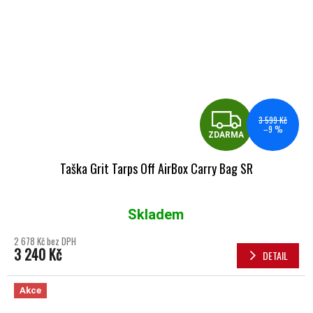
ZDA
3 599 Kč
–9 %
ZDARMA
Taška Grit Tarps Off AirBox Carry Bag SR
Skladem
Průměrné hodnocení produktu je 5,0 z 5 hvězdiček.
2 678 Kč bez DPH
3 240 Kč
DETAIL
Akce