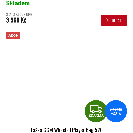
Skladem
3 273 Kč bez DPH
3 960 Kč
DETAIL
Akce
ZDA
3 497 Kč
–20 %
ZDARMA
Taška CCM Wheeled Player Bag 520