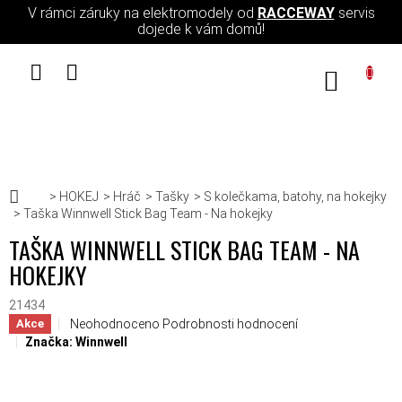
Přejít na obsah
V rámci záruky na elektromodely od
RACCEWAY
servis
dojede k vám domů!
NÁKUPN
Domů
HOKEJ
Hráč
Tašky
S kolečkama, batohy, na hokejky
Taška Winnwell Stick Bag Team - Na hokejky
TAŠKA WINNWELL STICK BAG TEAM - NA
HOKEJKY
21434
Průměrné hodnocení produktu je 0,0 z 5 hvězdiček.
Neohodnoceno
Podrobnosti hodnocení
Akce
Značka:
Winnwell