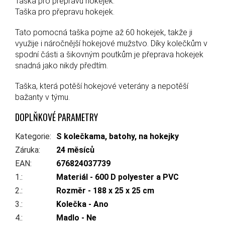
Taška pro přepravu hokejek.
Taška pro přepravu hokejek.
Tato pomocná taška pojme až 60 hokejek, takže ji
využije i náročnější hokejové mužstvo. Díky kolečkům v
spodní části a šikovným poutkům je přeprava hokejek
snadná jako nikdy předtím.
Taška, která potěší hokejové veterány a nepotěší
bažanty v týmu.
DOPLŇKOVÉ PARAMETRY
Kategorie
:
S kolečkama, batohy, na hokejky
Záruka
:
24 měsíců
EAN
:
676824037739
1.
:
Materiál - 600 D polyester a PVC
2.
:
Rozměr - 188 x 25 x 25 cm
3.
:
Kolečka - Ano
4.
:
Madlo - Ne