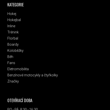
KATEGORIE
Hokej
Hokejbal
Inline
Trénink
Florbal
Boardy
Koloběžky
Běh
Fans
Eletromobilita
Benzínové motocykly a čtyřkolky
Značky
OTEVÍRACÍ DOBA
PO - PÁ: 8:30 - 16:30