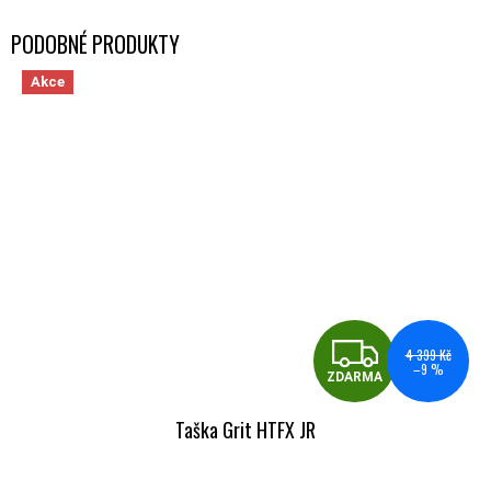
Akce
ZDA
4 399 Kč
–9 %
ZDARMA
Taška Grit HTFX JR