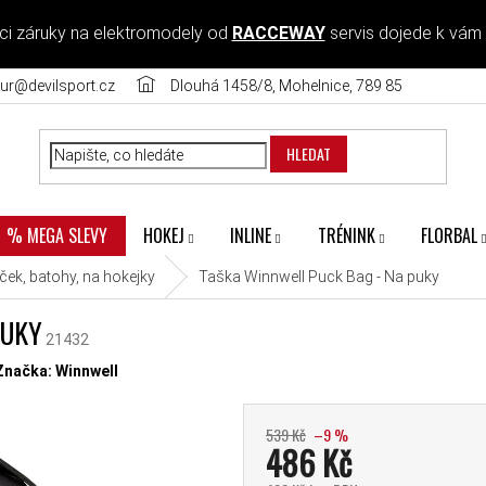
ci záruky na elektromodely od
RACCEWAY
servis dojede k vám
ur@devilsport.cz
Dlouhá 1458/8, Mohelnice, 789 85
HLEDAT
HOKEJ
INLINE
TRÉNINK
FLORBAL
% MEGA SLEVY
ček, batohy, na hokejky
Taška Winnwell Puck Bag - Na puky
PUKY
21432
diček.
Značka:
Winnwell
539 Kč
–9 %
486 Kč