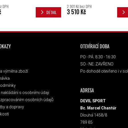
ez DPH
2 901 Kč bez DPH
č
3 510 Kč
DETAIL
ODKAZY
OTEVÍRACÍ DOBA
PO - PÁ: 8:30 - 16:30
SO - NE: ZAVŘENO
a výměna zboží
Po dohodě otevřeno i v sob
návka
podmínky
ADRESA
nakládání s osobními údaji
 zpracováním osobních údajů
DEVIL SPORT
tby a dopravy
Bc. Marcel Chantúr
kostí
Dlouhá 1458/8
789 85