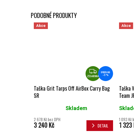
Akce
Akce
ZDARMA
3 599 Kč
–9 %
ZDARMA
Taška Grit Tarps Off AirBox Carry Bag
Taška W
SR
Team J
Skladem
Skla
Průměrné hodnocení produktu je 5,0 z 5 hvězdiček.
2 678 Kč bez DPH
1 093 Kč 
3 240 Kč
1 323 
DETAIL