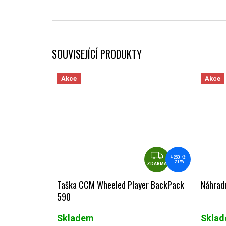
SOUVISEJÍCÍ PRODUKTY
Akce
Akce
ZDARMA
4 250 Kč
–20 %
ZDARMA
Taška CCM Wheeled Player BackPack
Náhradn
590
Skladem
Skla