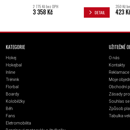
2 775 Kč bez DPH
350 Kč b
3 358 Kč
423 K
DETAIL
ZÁPATÍ
KATEGORIE
UŽITEČNÉ 
Hokej
O nás
Hokejbal
Kontakty
Inline
Reklamace 
Trénink
Moje objed
Florbal
Obchodní 
Boardy
Zásady pro 
Koloběžky
Souhlas se
Běh
Způsob pla
Fans
Tabulka veli
Eletromobilita