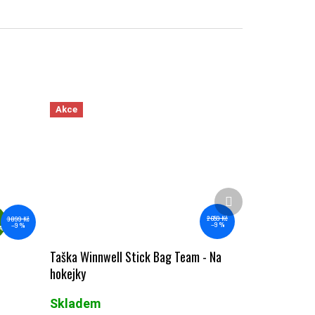
Akce
Další produkt
ZDARMA
2 659 Kč
3 899 Kč
–9 %
–9 %
A
Taška Winnwell Stick Bag Team - Na
hokejky
Skladem