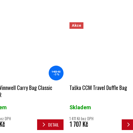
Akce
1 469 Kč
–9 %
innwell Carry Bag Classic
Taška CCM Travel Duffle Bag
R
dem
Skladem
bez DPH
1 411 Kč bez DPH
Kč
1 707 Kč
DETAIL