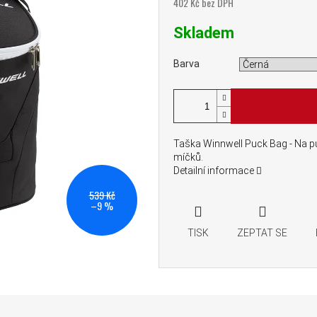
402 Kč bez DPH
Měrná cena:
Skladem
Barva
Taška Winnwell Puck Bag - Na p
míčků.
Detailní informace
539 Kč
–9 %
TISK
ZEPTAT SE