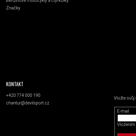
Benzínové motocykly a čtyřkolky
Značky
KONTAKT
ODEBÍRAT
+420 774 000 190
Vložte svů
chantur@devilsport.cz
E-mail
Vložením 