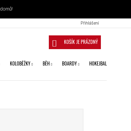
 domů!
Přihlášení
NÁKUPNÍ KOŠÍK
KOLOBĚŽKY
BĚH
BOARDY
HOKEJBAL
FANS