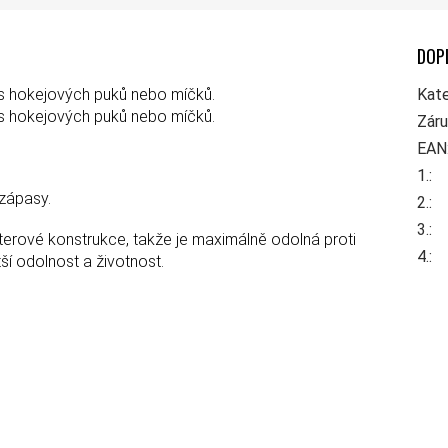
DOP
os hokejových puků nebo míčků.
Kate
os hokejových puků nebo míčků.
Zár
EAN
1.
:
 zápasy.
2.
:
3.
:
sterové konstrukce, takže je maximálně odolná proti
4.
:
ší odolnost a životnost.