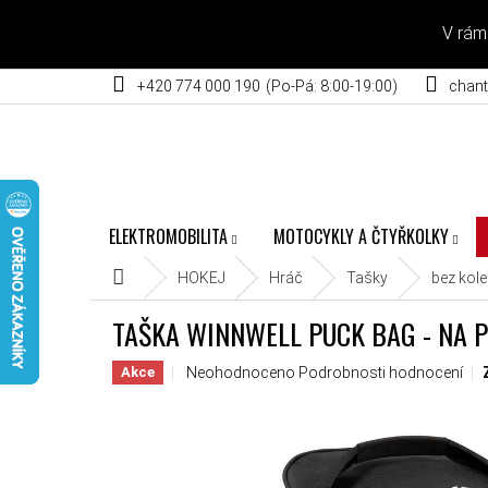
Přejít na obsah
V rám
+420 774 000 190
chant
ELEKTROMOBILITA
MOTOCYKLY A ČTYŘKOLKY
Domů
HOKEJ
Hráč
Tašky
bez kole
TAŠKA WINNWELL PUCK BAG - NA 
Průměrné hodnocení produktu je 0,0 z 5 hvěz
Neohodnoceno
Podrobnosti hodnocení
Akce