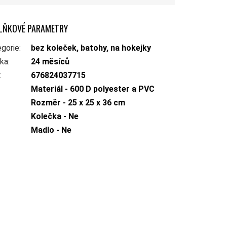
LŇKOVÉ PARAMETRY
gorie
:
bez koleček, batohy, na hokejky
uka
:
24 měsíců
:
676824037715
Materiál - 600 D polyester a PVC
Rozměr - 25 x 25 x 36 cm
Kolečka - Ne
Madlo - Ne