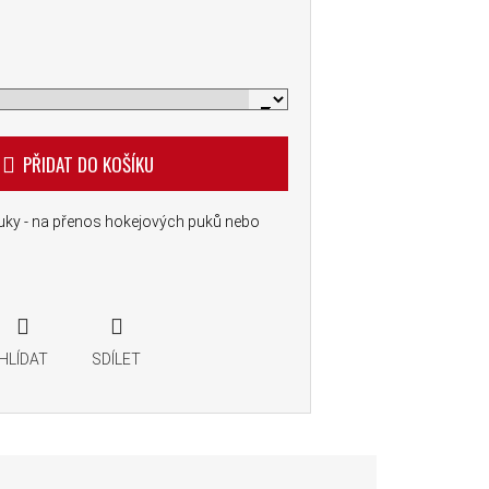
PŘIDAT DO KOŠÍKU
uky - na přenos hokejových puků nebo
HLÍDAT
SDÍLET