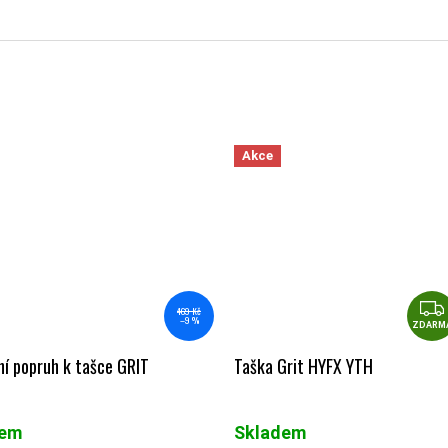
Akce
469 Kč
–9 %
ZDARM
í popruh k tašce GRIT
Taška Grit HYFX YTH
dem
Skladem