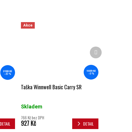
Akce
Další produkt
1 029 Kč
2 160 Kč
–9 %
–20 %
Taška Winnwell Basic Carry SR
Skladem
766 Kč bez DPH
927 Kč
DETAIL
DETAIL