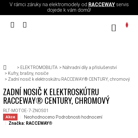
Přejít na obsah
V rámci záruky na elektromodely od
RACCEWAY
servis
dojede k vám domů!
NÁKUPN
Domů
ELEKTROMOBILITA
Náhradní díly a příslušenství
Kufry, brašny, nosiče
Zadní nosič k elektroskútru RACCEWAY® CENTURY, chromový
ZADNÍ NOSIČ K ELEKTROSKÚTRU
RACCEWAY® CENTURY, CHROMOVÝ
RLT-MOTOE-7-ZNOS01
Průměrné hodnocení produktu je 0,0 z 5 hvězdiček.
Neohodnoceno
Podrobnosti hodnocení
Akce
Značka:
RACCEWAY®