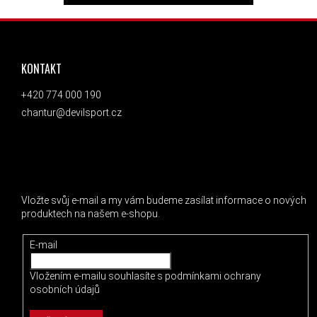
ZÁPATÍ
KONTAKT
+420 774 000 190
chantur@devilsport.cz
ODEBÍRAT NEWSLETTER
Vložte svůj e-mail a my vám budeme zasílat informace o nových
produktech na našem e-shopu.
E-mail
Vložením e-mailu souhlasíte s
podmínkami ochrany
osobních údajů