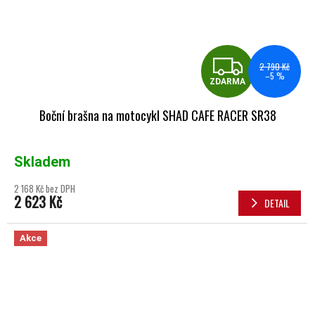
ZDA
2 790 Kč
–5 %
ZDARMA
Boční brašna na motocykl SHAD CAFE RACER SR38
Skladem
2 168 Kč bez DPH
2 623 Kč
DETAIL
Akce