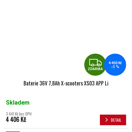
ZDA
4 450 Kč
–0 %
ZDARMA
Baterie 36V 7,8Ah X-scooters XS03 APP Li
Skladem
3 641 Kč bez DPH
4 406 Kč
DETAIL