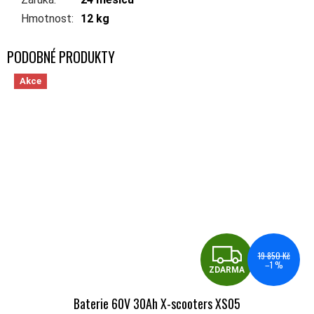
Hmotnost
:
12 kg
Akce
ZDA
19 850 Kč
–1 %
ZDARMA
Baterie 60V 30Ah X-scooters XS05