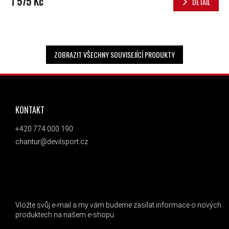
1 575 Kč
DETAIL
ZOBRAZIT VŠECHNY SOUVISEJÍCÍ PRODUKTY
ZÁPATÍ
KONTAKT
+420 774 000 190
chantur@devilsport.cz
ODEBÍRAT NEWSLETTER
Vložte svůj e-mail a my vám budeme zasílat informace o nových
produktech na našem e-shopu.