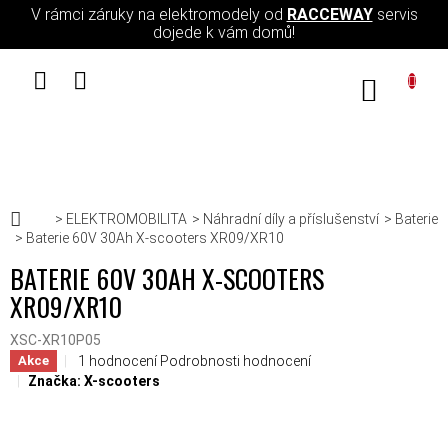
Přejít na obsah
V rámci záruky na elektromodely od
RACCEWAY
servis
dojede k vám domů!
NÁKUPN
Domů
ELEKTROMOBILITA
Náhradní díly a příslušenství
Baterie
Baterie 60V 30Ah X-scooters XR09/XR10
BATERIE 60V 30AH X-SCOOTERS
XR09/XR10
XSC-XR10P05
Průměrné hodnocení produktu je 5,0 z 5 hvězdiček.
1 hodnocení
Podrobnosti hodnocení
Akce
Značka:
X-scooters