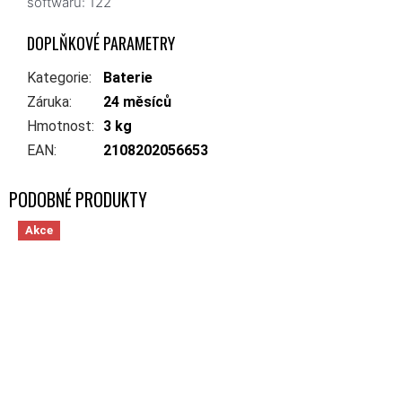
softwaru
: 122
DOPLŇKOVÉ PARAMETRY
Kategorie
:
Baterie
Záruka
:
24 měsíců
Hmotnost
:
3 kg
EAN
:
2108202056653
Akce