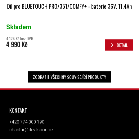
Díl pro BLUETOUCH PRO/351/COMFY+ - baterie 36V, 11.4Ah
Skladem
4 124 Kč bez DPH
4 990 Kč
DETAIL
ZOBRAZIT VŠECHNY SOUVISEJÍCÍ PRODUKTY
ZÁPATÍ
KONTAKT
+420 774 000 190
chantur@devilsport.cz