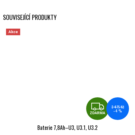
SOUVISEJÍCÍ PRODUKTY
Akce
ZDA
3 475 Kč
–4 %
ZDARMA
Baterie 7,8Ah–U3, U3.1, U3.2