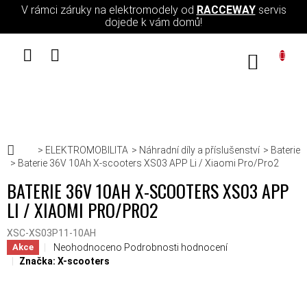
Přejít na obsah
V rámci záruky na elektromodely od
RACCEWAY
servis
dojede k vám domů!
NÁKUPN
Domů
ELEKTROMOBILITA
Náhradní díly a příslušenství
Baterie
Baterie 36V 10Ah X-scooters XS03 APP Li / Xiaomi Pro/Pro2
BATERIE 36V 10AH X-SCOOTERS XS03 APP
LI / XIAOMI PRO/PRO2
XSC-XS03P11-10AH
Průměrné hodnocení produktu je 0,0 z 5 hvězdiček.
Neohodnoceno
Podrobnosti hodnocení
Akce
Značka:
X-scooters