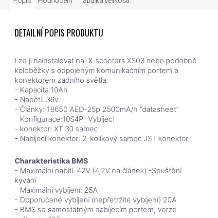
Popis
Hodnocení
Tabulka velikostí
DETAILNÍ POPIS PRODUKTU
Lze ji nainstalovat na X-scooters XS03 nebo podobné
koloběžky s odpojeným komunikačním portem a
konektorem zadního světla.
- Kapacita:10Ah
- Napětí: 36v
- Články: 18650 AED-25p 2500mA/h “datasheet”
- Konfigurace:10S4P -Vybíjecí
- konektor: XT 30 samec
- Nabíjecí konektor: 2-kolíkový samec JST konektor
Charakteristika BMS
- Maximální nabití: 42V (4,2V na článek) -Spuštění
kývání
- Maximální vybíjení: 25A
- Doporučené vybíjení (nepřetržité vybíjení) 20A
- BMS se samostatným nabíjecím portem, v
erze