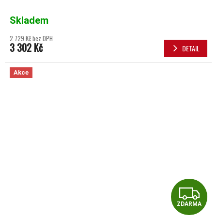
Skladem
2 729 Kč bez DPH
3 302 Kč
DETAIL
Akce
Z
ZDARMA