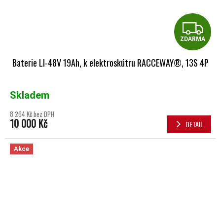
Z
ZDARMA
Baterie LI-48V 19Ah, k elektroskútru RACCEWAY®, 13S 4P
Skladem
8 264 Kč bez DPH
10 000 Kč
DETAIL
Akce