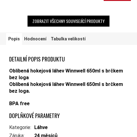
ZOBRAZIT VŠECHNY SOUVISEJÍCÍ PRODUKTY
Popis
Hodnocení
Tabulka velikostí
DETAILNÍ POPIS PRODUKTU
Oblíbená hokejová láhev Winnwell 650ml s brčkem
bez loga
Oblíbená hokejová láhev Winnwell 650ml s brčkem
bez loga.
BPA free
DOPLŇKOVÉ PARAMETRY
Kategorie
:
Láhve
Záruka
:
24 měsíců