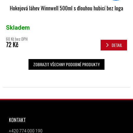
Hokejová láhev Winnwell 500ml s dlouhou hubicí bez loga
Skladem
60 Kč bez DPH
72 Kč
DETAIL
ZOBRAZIT VŠECHNY PODOBNÉ PRODUKTY
ZÁPATÍ
KONTAKT
+420 774 000 190