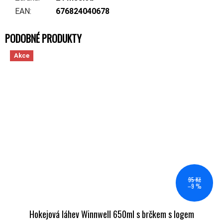
EAN
:
676824040678
Akce
95 Kč
–9 %
Hokejová láhev Winnwell 650ml s brčkem s logem