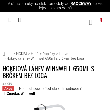
Přejít na obsah
V rámci záruky na elektromodely od
RACCEWAY
servis
dojede k vám domů!
NÁKUPN
Domů
HOKEJ
Hráč
Doplňky
Láhve
Hokejová láhev Winnwell 650ml s brčkem bez loga
HOKEJOVÁ LÁHEV WINNWELL 650ML S
BRČKEM BEZ LOGA
27726
Průměrné hodnocení produktu je 0,0 z 5 hvězdiček.
Neohodnoceno
Podrobnosti hodnocení
Akce
Značka:
Winnwell