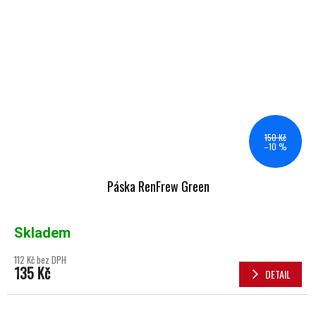
150 Kč
–10 %
Páska RenFrew Green
Skladem
112 Kč bez DPH
135 Kč
DETAIL