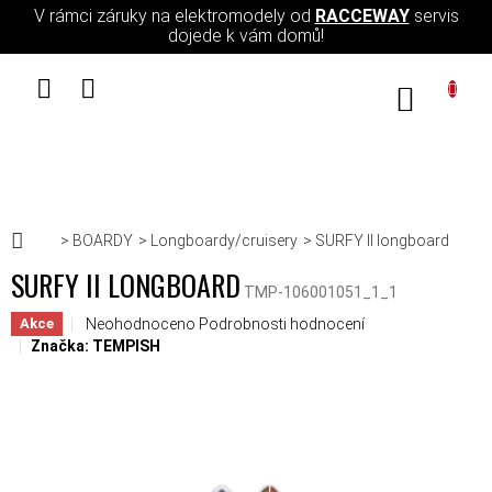
Přejít na obsah
V rámci záruky na elektromodely od
RACCEWAY
servis
dojede k vám domů!
NÁKUPN
Domů
BOARDY
Longboardy/cruisery
SURFY II longboard
SURFY II LONGBOARD
TMP-106001051_1_1
Průměrné hodnocení produktu je 0,0 z 5 hvězdiček.
Neohodnoceno
Podrobnosti hodnocení
Akce
Značka:
TEMPISH