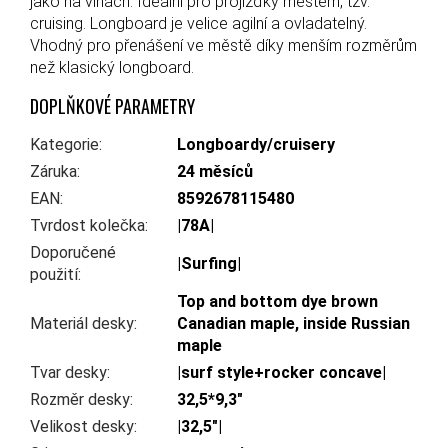
jako na vlnách. Ideální pro projížďky městem, tzv.
cruising. Longboard je velice agilní a ovladatelný.
Vhodný pro přenášení ve městě díky menším rozměrům
než klasický longboard.
DOPLŇKOVÉ PARAMETRY
Kategorie
:
Longboardy/cruisery
Záruka
:
24 měsíců
EAN
:
8592678115480
Tvrdost kolečka
:
|78A|
Doporučené
|Surfing|
použití
:
Top and bottom dye brown
Materiál desky
:
Canadian maple, inside Russian
maple
Tvar desky
:
|surf style+rocker concave|
Rozměr desky
:
32,5*9,3"
Velikost desky
:
|32,5"|