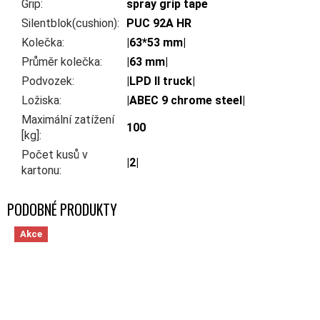
Grip
:
spray grip tape
Silentblok(cushion)
:
PUC 92A HR
Kolečka
:
|63*53 mm|
Průměr kolečka
:
|63 mm|
Podvozek
:
|LPD II truck|
Ložiska
:
|ABEC 9 chrome steel|
Maximální zatížení
100
[kg]
:
Počet kusů v
|2|
kartonu
:
Akce