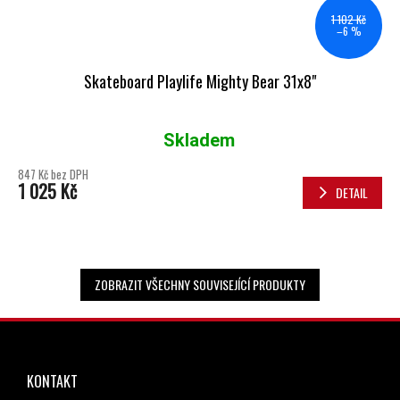
1 102 Kč
–6 %
Skateboard Playlife Mighty Bear 31x8"
Skladem
Průměrné hodnocení produktu je 5,0 z 5 hvězdiček.
847 Kč bez DPH
1 025 Kč
DETAIL
ZOBRAZIT VŠECHNY SOUVISEJÍCÍ PRODUKTY
ZÁPATÍ
KONTAKT