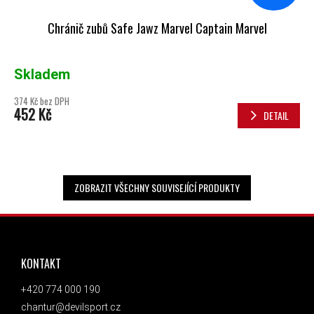
Chránič zubů Safe Jawz Marvel Captain Marvel
Skladem
374 Kč bez DPH
452 Kč
DETAIL
ZOBRAZIT VŠECHNY SOUVISEJÍCÍ PRODUKTY
ZÁPATÍ
KONTAKT
+420 774 000 190
chantur@devilsport.cz