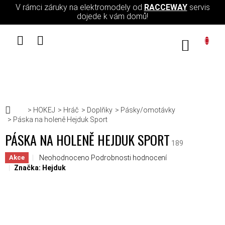
Přejít na obsah
V rámci záruky na elektromodely od
RACCEWAY
servis
dojede k vám domů!
NÁKUPN
Domů
HOKEJ
Hráč
Doplňky
Pásky/omotávky
Páska na holeně Hejduk Sport
PÁSKA NA HOLENĚ HEJDUK SPORT
189
Průměrné hodnocení produktu je 0,0 z 5 hvězdiček.
Neohodnoceno
Podrobnosti hodnocení
Akce
Značka:
Hejduk