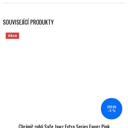
SOUVISEJÍCÍ PRODUKTY
Akce
399 Kč
–4 %
Chránič zubů Safe Jawz Extro Series Fangz Pink