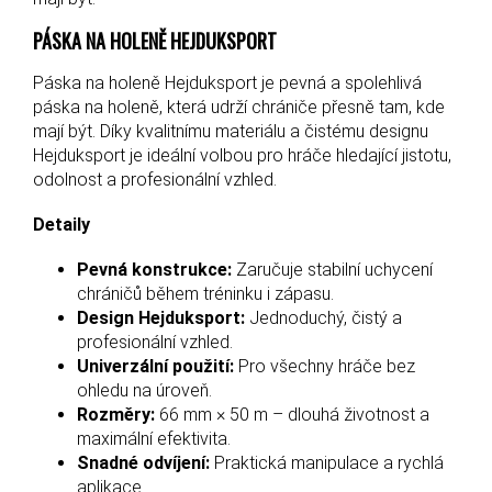
PÁSKA NA HOLENĚ HEJDUKSPORT
Páska na holeně Hejduksport je pevná a spolehlivá
páska na holeně, která udrží chrániče přesně tam, kde
mají být. Díky kvalitnímu materiálu a čistému designu
Hejduksport je ideální volbou pro hráče hledající jistotu,
odolnost a profesionální vzhled.
Detaily
Pevná konstrukce:
Zaručuje stabilní uchycení
chráničů během tréninku i zápasu.
Design Hejduksport:
Jednoduchý, čistý a
profesionální vzhled.
Univerzální použití:
Pro všechny hráče bez
ohledu na úroveň.
Rozměry:
66 mm × 50 m – dlouhá životnost a
maximální efektivita.
Snadné odvíjení:
Praktická manipulace a rychlá
aplikace.